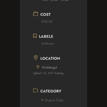
COST
€30.00
LABELS
In-Person
LOCATION
Winklergut
Iglbach 14, 4171 Auberg
CATEGORY
Drop-in Class